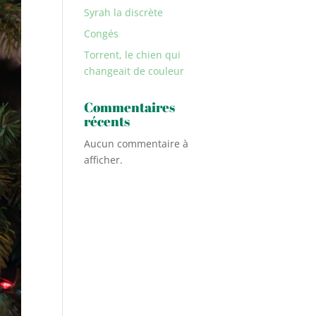
Syrah la discrète
Congés
Torrent, le chien qui
changeait de couleur
Commentaires
récents
Aucun commentaire à
afficher.