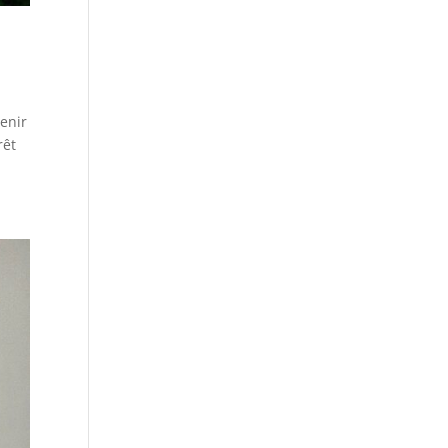
venir
rêt