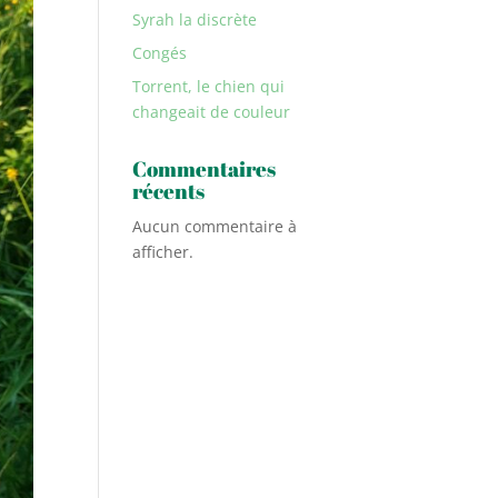
Syrah la discrète
Congés
Torrent, le chien qui
changeait de couleur
Commentaires
récents
Aucun commentaire à
afficher.